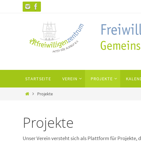
Zum
Inhalt
springen
Zum
STARTSEITE
VEREIN
PROJEKTE
KALEN
Inhalt
springen
Home
Projekte
Projekte
Unser Verein versteht sich als Plattform für Projekte,